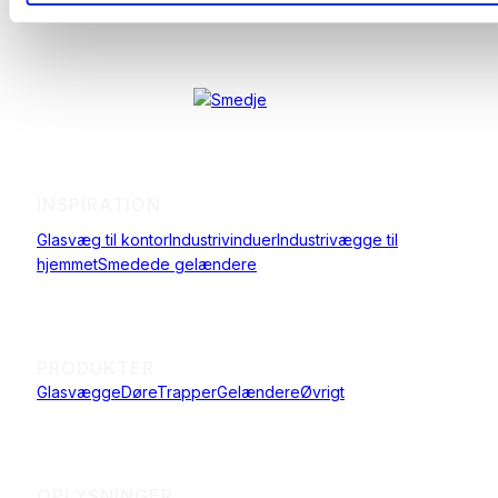
INSPIRATION
Glasvæg til kontor
Industrivinduer
Industrivægge til
hjemmet
Smedede gelændere
PRODUKTER
Glasvægge
Døre
Trapper
Gelændere
Øvrigt
OPLYSNINGER