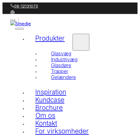
08-12131070
DA
SV
Produkter
Glasvæg
Industrivæg
Glasdøre
Trapper
Gelændere
Inspiration
Kundcase
Brochure
Om os
Kontakt
For virksomheder