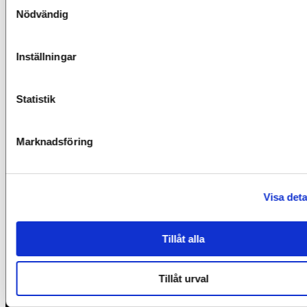
Samtyckesval
Nödvändig
Inställningar
Statistik
Marknadsföring
Visa deta
Tillåt alla
Tillåt urval