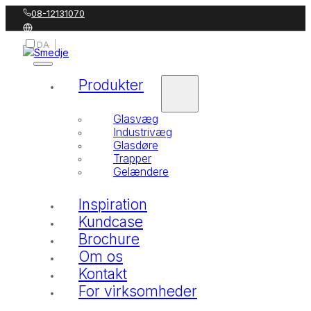
08-12131070
DA
SV
Produkter
Glasvæg
Industrivæg
Glasdøre
Trapper
Gelændere
Inspiration
Kundcase
Brochure
Om os
Kontakt
For virksomheder