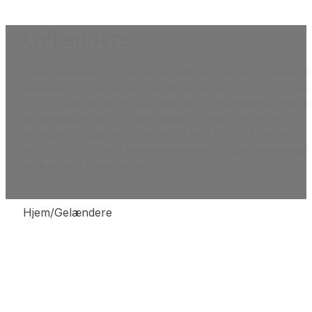
Gelændere
Vores gelændere er specialdesignet med henblik på maksimal
sikkerhed, komfort og stil. Uanset om du har brug for et robust
trappegelænder, et elegant indendørs trappegelænder eller e
gelænderstang til en trappe, tilbyder vi skræddersyede
løsninger, der passer til dine behov. Med fokus på design og
holdbarhed leverer vi trappegelændere og gelænderstænger 
høj kvalitet til vores kunder.
Hjem/Gelændere