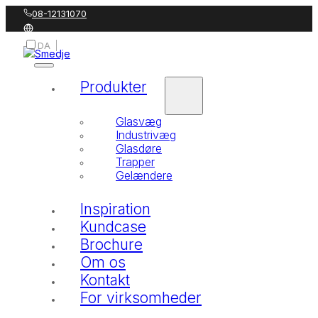
08-12131070
DA
SV
Produkter
Glasvæg
Industrivæg
Glasdøre
Trapper
Gelændere
Inspiration
Kundcase
Brochure
Om os
Kontakt
For virksomheder