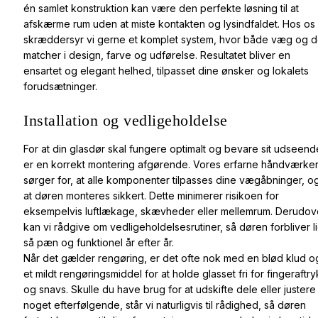
én samlet konstruktion kan være den perfekte løsning til at
afskærme rum uden at miste kontakten og lysindfaldet. Hos os
skræddersyr vi gerne et komplet system, hvor både væg og d
matcher i design, farve og udførelse. Resultatet bliver en
ensartet og elegant helhed, tilpasset dine ønsker og lokalets
forudsætninger.
Installation og vedligeholdelse
For at din glasdør skal fungere optimalt og bevare sit udseend
er en korrekt montering afgørende. Vores erfarne håndværke
sørger for, at alle komponenter tilpasses dine vægåbninger, o
at døren monteres sikkert. Dette minimerer risikoen for
eksempelvis luftlækage, skævheder eller mellemrum. Derudov
kan vi rådgive om vedligeholdelsesrutiner, så døren forbliver l
så pæn og funktionel år efter år.
Når det gælder rengøring, er det ofte nok med en blød klud o
et mildt rengøringsmiddel for at holde glasset fri for fingeraftry
og snavs. Skulle du have brug for at udskifte dele eller justere
noget efterfølgende, står vi naturligvis til rådighed, så døren