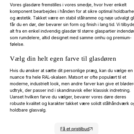
Vores glasdøre fremstilles i vores smedje, hvor hver enkelt
komponent bearbejdes i hånden for at sikre optimal holdbarh
og æstetik. Takket være en stabil stålramme og nøje udvalgt g
får du en dør, der bevarer sin form og finish i lang tid. Vi tilbyd
alt fra en enkel indvendig glasdør til større glaspartier indendø
som rumdelere, altid designet med samme omhu og premium-
følelse.
Vælg din helt egen farve til glasdøren
Hvis du ønsker at sætte dit personlige præg, kan du vælge en
nuance fra hele RAL-skalaen. Matsort er ofte populært til et
moderne, industrielt look, men andre farver kan give et bløde
udtryk, der passer ind i skandinavisk eller klassisk indretning.
Uanset hvilken farve du vælger, bevarer vores døre deres
robuste kvalitet og karakter takket være solidt stålhåndværk o
holdbare glasvalg.
Se kundecase
Få et pristilbud