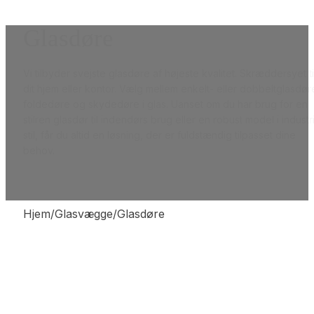
Glasdøre
Vi tilbyder svejste glasdøre af højeste kvalitet. Skræddersyet ti
dit hjem eller kontor. Vælg mellem enkelt- eller dobbeltglasdør
foldedøre og skydedøre i glas. Uanset om du har brug for en
stilren glasdør til indendørs brug eller en robust model i industr
stil, får du altid en løsning, der er fuldstændig tilpasset dine
behov.
Hjem/Glasvægge/Glasdøre