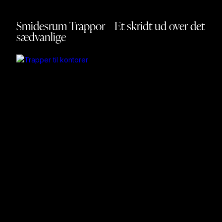
igen og gav ingen god begrundelse for hvorfor.
Smidesrum Trappor – Et skridt ud over det
sædvanlige
Vi arbejdede med det firma i tre uger og kom ikke videre,
selvom jeg fik et tilbud, så det var ikke den idé, vi havde
diskuteret fra starten, da jeg dobbelttjekkede. Måske var
det, at vi ikke forstod hinanden med den vision, jeg havde,
men det gjorde Tobias allerede i den første e-mail.
Derfor føltes det oplagt, at det skulle blive Smidesrum.
Tilbuddet kom dagen efter, og vi fik et overkommeligt
prisforslag allerede fra starten.
Vi valgte en helhedsløsning, og Smidesrum var fleksible og
kunne endda forestille sig at opmåle de områder, vi
diskuterede med den sælger, vi købte lejligheden af, da vi
endnu ikke havde fået adgang til den.
Monteringen gik superglat! Jeg tilbød at hjælpe med at
bære, men de ville klare det hele selv, så jeg sørgede for
kaffe og boller til montørerne.