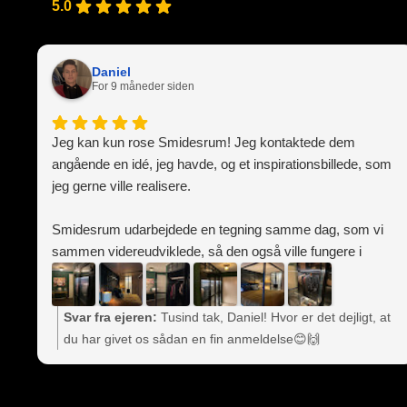
5.0
Daniel
For 9 måneder siden
Jeg kan kun rose Smidesrum! Jeg kontaktede dem
angående en idé, jeg havde, og et inspirationsbillede, som
jeg gerne ville realisere.
Smidesrum udarbejdede en tegning samme dag, som vi
sammen videreudviklede, så den også ville fungere i
praksis. Jeg havde en rigtig god dialog med Tobias, hvor
jeg oplevede, at der var flere muligheder end
vanskeligheder, som jeg havde oplevet hos et andet
Svar fra ejeren:
Tusind tak, Daniel! Hvor er det dejligt, at
lignende firma i samme branche.
du har givet os sådan en fin anmeldelse😊🙌
Det mærkelige var, at det inspirationsbillede, jeg havde,
stammede fra et tidligere job, som det andet firma havde
udført for en anden kunde, men de kunne ikke lave det