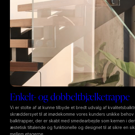
stor købsbeslutning.
Jeg havde endda overvejet at opgive min vision, fordi det
ikke var det prisbillede, jeg havde forventet, men selvom
det, jeg købte, blev meget dyrt, valgte vi at strække
budgettet lidt og skære ned på andre ting, fordi min sambo
og jeg troede så meget på denne idé, og resultatet blev
fantastisk!! Tak endnu en gang, Smidesrum!
Med venlig hilsen
Daniel
Enkelt- og dobbeltbjælketrappe
Vi er stolte af at kunne tilbyde et bredt udvalg af kvalitetsbalkt
skræddersyet til at imødekomme vores kunders unikke behov 
balktrapper, der er skabt med smedearbejde som kernen i der
æstetisk tiltalende og funktionelle og designet til at sikre en s
mellem etagerne.