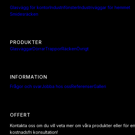
Glasvägg för kontor
Industrifönster
Industriväggar för hemmet
Smidesräcken
PRODUKTER
Glasväggar
Dörrar
Trappor
Räcken
Övrigt
INFORMATION
Frågor och svar
Jobba hos oss
Referenser
Galleri
OFFERT
Kontakta oss om du vill veta mer om våra produkter eller för e
kostnadsfri konsultation!