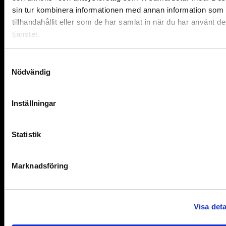
kontorsgemenskapen.
sin tur kombinera informationen med annan information som 
tillhandahållit eller som de har samlat in när du har använt d
tjänster.
Kontor glasvägg
Samtyckesval
Hållbarhet och långsiktighet
Nödvändig
En annan aspekt som inte bör förbises är
hållbarheten. Moderna glasväggar tillverkas ofta
Inställningar
med miljövänliga material och metoder. Glas är ett
material med lång livslängd och kan återvinnas,
vilket gör det till ett miljösmart val. Dessutom kräver
Statistik
glasväggar minimalt underhåll jämfört med andra
material. En regelbunden rengöring är oftast allt som
behövs för att hålla dem skinande och nya, vilket
Marknadsföring
både sparar tid och resurser på lång sikt.
Ökad flexibilitet i arbetsmiljön
Visa deta
En kontorsmiljö som är utformad med glasväggar