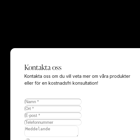
anledning till varför.
Den firman höll vi på med i tre veckor och kom inte framåt
trots att jag fick offert så var det inte den idén vi hade
diskuterat från början när jag dubbelkollade. Kanske var
det att vi inte förstod varandra med den visionen jag hade,
men det gjorde Tobias redan på första mailet.
Därför kändes det självklart att det skulle bli Smidesrum.
Kontakta oss
Offerten kom dagen efter och vi fick ett överkomligt
prisförslag redan från början.
Kontakta oss om du vill veta mer om våra produkter
eller för en kostnadsfri konsultation!
Valde en helhetslösning och Smidesrum var flexibla och
kunde till och med tänka sig mäta de områden vi
diskuterade om med den säljaren vi köpte lägenheten av
då vi inte hade fått tillträde en.
Monteringen gick jättesmidigt! Erbjöd mig hjälpa till att bära
men de ville sköta allt själva så fixade kaffe och bullar islt
till montörerna.
Stor eloge till montören som rådfrågade mig innan de