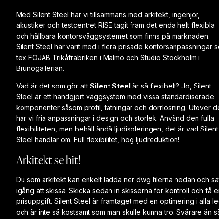
Med Silent Steel har vi tillsammans med arkitekt, ingenjör,
akustiker och testcentret RISE tagit fram det enda helt flexibla
och hållbara kontorsväggsystemet som finns på marknaden.
Silent Steel har varit med i flera prisade kontorsanpassningar 
tex FOJAB Trikåfrabriken i Malmö och Studio Stockholm i
Brunogallerian.
Vad är det som gör att
Silent Steel
är så flexibelt? Jo, Silent
Steel är ett handgjort väggsystem med vissa standardiserade
komponenter såsom profil, tätningar och dörrlösning. Utöver d
har vi fria anpassningar i design och storlek. Använd den fulla
flexibiliteten, men behåll ändå ljudisoleringen, det är vad Silent
Steel handlar om. Full flexibilitet, hög ljudreduktion!
Arkitekt se hit!
Du som arkitekt kan enkelt ladda ner dwg filerna nedan och sä
igång att skissa. Skicka sedan in skisserna för kontroll och få e
prisuppgift. Silent Steel är framtaget med en optimering i alla l
och är inte så kostsamt som man skulle kunna tro. Svårare än s