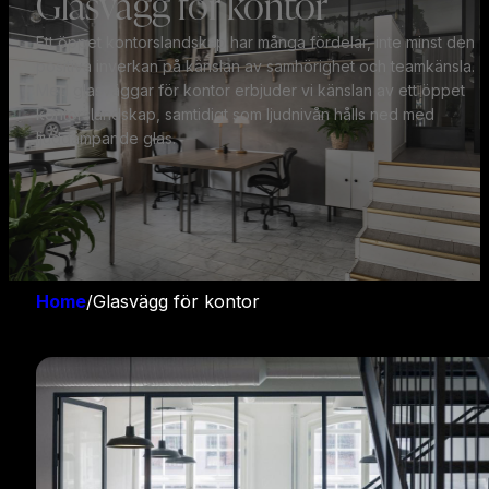
Glasvägg för kontor
Ett öppet kontorslandskap har många fördelar, inte minst den
positiva inverkan på känslan av samhörighet och teamkänsla.
Med glasväggar för kontor erbjuder vi känslan av ett öppet
kontorslandskap, samtidigt som ljudnivån hålls ned med
ljuddämpande glas.
Home
/
Glasvägg för kontor