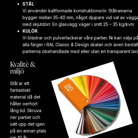
STÅL
Vi använder kallformade konstruktionsrör. Stålramarna
bygger mellan 35-40 mm, något djupare vid val av vägg
med skjutdörr. En glasvägg väger i snitt 25 – 35 kg/kvm
KULÖR
Vi blästrar och pulverlackerar våra partier. Ni kan välja p
alla färger i RAL Classic & Design skalan och även bestäl
partierna obehandlade med eller utan en transparent lac
Kvalitè &
miljö
Stål är ett
fantastiskt
material då det
håller oerhört
lång tid. Skruva
ner partiet och
sätt upp det igen
på en annan plats
om 10 år.