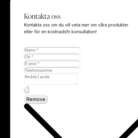
Därför kändes det självklart att det skulle bli Smidesrum.
Kontakta oss
Offerten kom dagen efter och vi fick ett överkomligt
prisförslag redan från början.
Kontakta oss om du vill veta mer om våra produkter
eller för en kostnadsfri konsultation!
Valde en helhetslösning och Smidesrum var flexibla och
kunde till och med tänka sig mäta de områden vi
diskuterade om med den säljaren vi köpte lägenheten av
då vi inte hade fått tillträde en.
Monteringen gick jättesmidigt! Erbjöd mig hjälpa till att bära
men de ville sköta allt själva så fixade kaffe och bullar islt
till montörerna.
Stor eloge till montören som rådfrågade mig innan de
monterade dörrarna i hallen och i walk in closeten. Tycker
det var proffsigt. Jag hade bara sett ytan där dörrarna
Remove
skulle sitta på bild så för mig gav detta ett extra proffsigt
intryck.
Tittar man på detaljer så är Smidesrum mer professionella i
sin tillverkning.