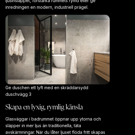
ljusinsläppet, förstärka rummets rymd eller ge
inredningen en modern, industriell prägel.
Ge duschen ett lyft med en skräddarsydd
duschvägg 3
Skapa en lyxig, rymlig känsla
Glasvägg för badrum, bastu och dusch
Glasväggar i badrummet öppnar upp ytorna och
släpper in mer ljus än traditionella, täta
avskärmningar. När du låter ljuset flöda fritt skapas