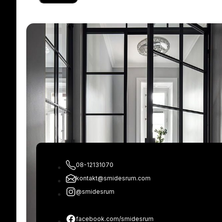
Med vänliga hälsningar
Daniel
08-12131070
kontakt@smidesrum.com
@smidesrum
facebook.com/smidesrum