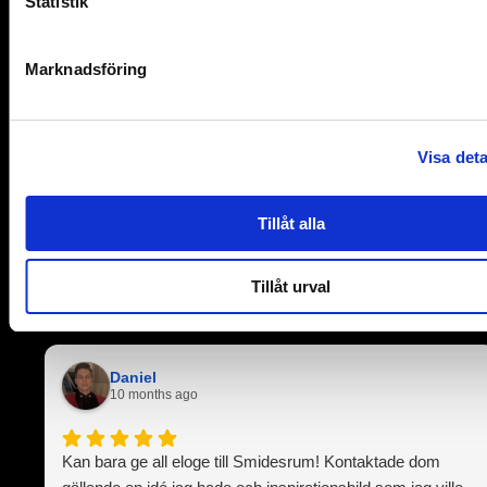
Statistik
kontakta oss för en personlig rådgivning eller en
offert – vi ser fram emot att hjälpa dig att ta ditt
badrum till nästa nivå.
Marknadsföring
Visa deta
Se vad våra kunder tycker om oss
Tillåt alla
Utmärkt
Tillåt urval
5.0
Daniel
10 months ago
Kan bara ge all eloge till Smidesrum! Kontaktade dom