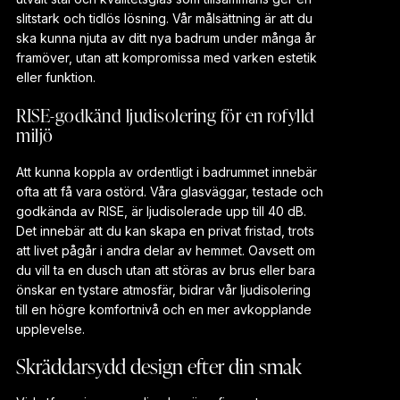
slitstark och tidlös lösning. Vår målsättning är att du
ska kunna njuta av ditt nya badrum under många år
framöver, utan att kompromissa med varken estetik
eller funktion.
RISE-godkänd ljudisolering för en rofylld
miljö
Att kunna koppla av ordentligt i badrummet innebär
ofta att få vara ostörd. Våra glasväggar, testade och
godkända av RISE, är ljudisolerade upp till 40 dB.
Det innebär att du kan skapa en privat fristad, trots
att livet pågår i andra delar av hemmet. Oavsett om
du vill ta en dusch utan att störas av brus eller bara
önskar en tystare atmosfär, bidrar vår ljudisolering
till en högre komfortnivå och en mer avkopplande
upplevelse.
Skräddarsydd design efter din smak