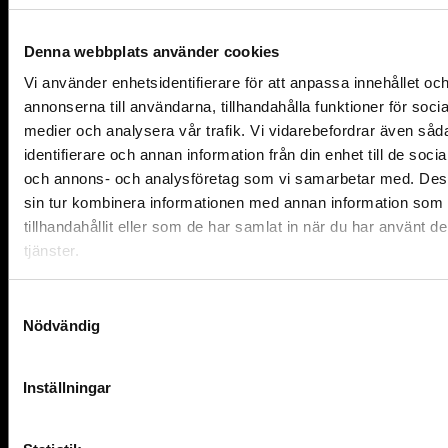
lösningar och en optimerad försörjningskedja kan vi
på Smidesrum erbjuda snabba och transparenta
Denna webbplats använder cookies
leveranser. Från första kontakt och offertförfrågan
till färdig installation går vi igenom dina behov,
Vi använder enhetsidentifierare för att anpassa innehållet oc
guidar dig i valen och säkerställer att du känner dig
annonserna till användarna, tillhandahålla funktioner för socia
trygg med hela processen. Vi förstår att varje
medier och analysera vår trafik. Vi vidarebefordrar även såd
projekt är unikt och ger oss tid att hitta den mest
identifierare och annan information från din enhet till de soci
lämpade lösningen för just ditt badrum.
och annons- och analysföretag som vi samarbetar med. Des
Dags att ta steget mot ett mer
sin tur kombinera informationen med annan information som 
inbjudande badrum
tillhandahållit eller som de har samlat in när du har använt d
tjänster.
Glasväggar i badrummet är en trend som är en
långsiktig investering i ditt hems atmosfär och värde.
Samtyckesval
Här får du en RISE-godkänd, ljudisolerad och
Nödvändig
måttanpassad glasvägg som förenar form med
funktion och skapar en balanserad miljö för både
kropp och själ. Låt vårt hantverk, vår erfarenhet och
Inställningar
ditt engagemang för en vackrare vardag bana väg
för ett badrum som uppfyller dina förväntningar.
Besök vår hemsida, inspireras av vårt galleri och