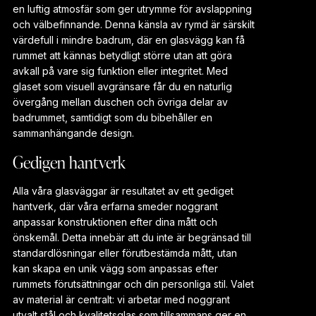
en luftig atmosfär som ger utrymme för avslappning
och välbefinnande. Denna känsla av rymd är särskilt
värdefull i mindre badrum, där en glasvägg kan få
rummet att kännas betydligt större utan att göra
avkall på vare sig funktion eller integritet. Med
glaset som visuell avgränsare får du en naturlig
övergång mellan duschen och övriga delar av
badrummet, samtidigt som du bibehåller en
sammanhängande design.
Gedigen hantverk
Alla våra glasväggar är resultatet av ett gediget
hantverk, där våra erfarna smeder noggrant
anpassar konstruktionen efter dina mått och
önskemål. Detta innebär att du inte är begränsad till
standardlösningar eller förutbestämda mått, utan
kan skapa en unik vägg som anpassas efter
rummets förutsättningar och din personliga stil. Valet
av material är centralt: vi arbetar med noggrant
utvalt stål och kvalitetsglas som tillsammans ger en