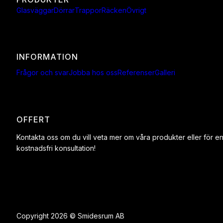
Glasväggar
Dörrar
Trappor
Räcken
Övrigt
INFORMATION
Frågor och svar
Jobba hos oss
Referenser
Galleri
OFFERT
Kontakta oss om du vill veta mer om våra produkter eller för e
kostnadsfri konsultation!
Copyright 2026 © Smidesrum AB