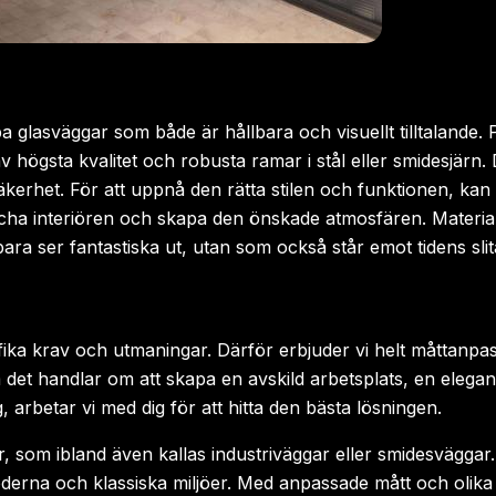
kapa glasväggar som både är hållbara och visuellt tilltaland
v högsta kvalitet och robusta ramar i stål eller smidesjärn
äkerhet. För att uppnå den rätta stilen och funktionen, ka
cha interiören och skapa den önskade atmosfären. Materiale
ra ser fantastiska ut, utan som också står emot tidens slit
ecifika krav och utmaningar. Därför erbjuder vi helt måttan
det handlar om att skapa en avskild arbetsplats, en elegan
, arbetar vi med dig för att hitta den bästa lösningen.
, som ibland även kallas industriväggar eller smidesväggar
derna och klassiska miljöer. Med anpassade mått och olika 