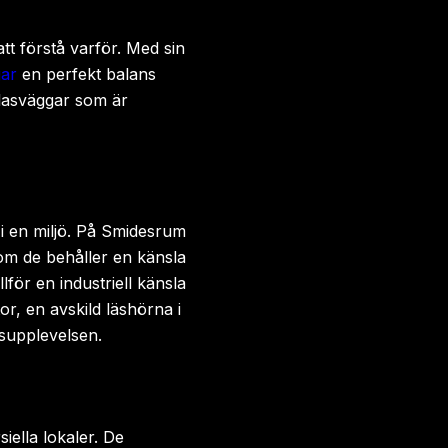
tt förstå varför. Med sin
gar
en perfekt balans
glasväggar som är
i en miljö. På Smidesrum
som de behåller en känsla
lför en industriell känsla
or, en avskild läshörna i
tsupplevelsen.
iella lokaler. De