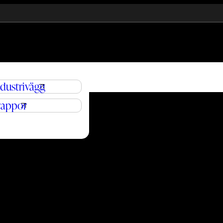
ndustrivägg
rappor