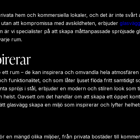
privata hem och kommersiella lokaler, och det är inte svårt a
 utan att kompromissa med avskildheten, erbjuder
glasväg
um är vi specialister på att skapa måttanpassade spröjsade 
 varje rum.
irerar
 ett rum – de kan inspirera och omvandla hela atmosfären 
h funktionalitet, och som låter ljuset flöda fritt samtidigt 
ta spröjs i stål, erbjuder en modern och stilren look som til
som helst. Oavsett om det handlar om att skapa ett öppet kont
tt glasvägg skapa en miljö som inspirerar och lyfter helhe
 en mängd olika miljöer, från privata bostäder till kommers