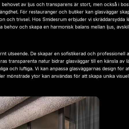
 behovet av ljus och transparens är stort, men också i bos
tängdhet. För restauranger och butiker kan glasväggar ska
on och trivsel. Hos Smidesrum erbjuder vi skräddarsydda lö
ka behov och skapa en harmonisk balans mellan ljus, avskild
rnt utseende. De skapar en sofistikerad och professionell
as transparenta natur bidrar glasväggar till en känsla av l
ga och luftiga. Vi kan anpassa glasväggarnas design för a
ller mönstrade ytor kan användas för att skapa unika visuell