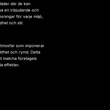
täder där de kan
pa en inbjudande och
sningar för varje miljö,
het och stil.
 atmosfär som imponerar
ätthet och rymd. Detta
tt matcha företagets
a effekter.