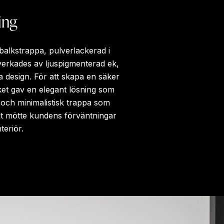
ing
balkstrappa, pulverlackerad i
lverkades av ljuspigmenterad ek,
ena design. För att skapa en säker
ket gav en elegant lösning som
ll och minimalistisk trappa som
lt mötte kundens förväntningar
teriör.