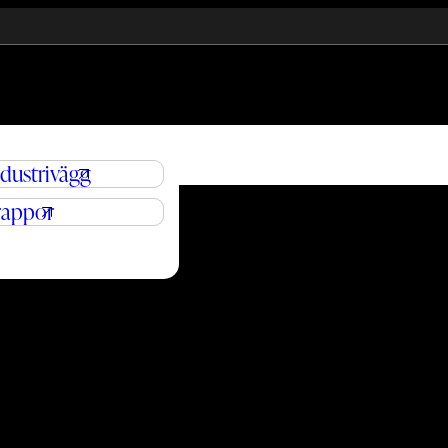
ndustrivägg
rappor