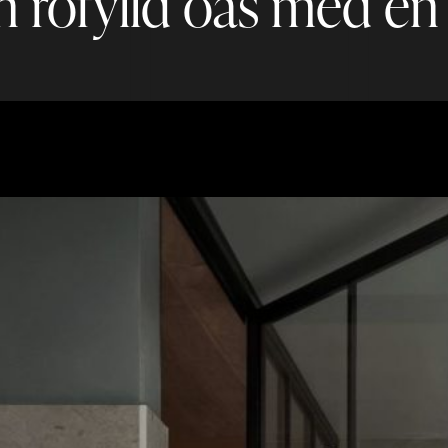
n rofylld oas med e