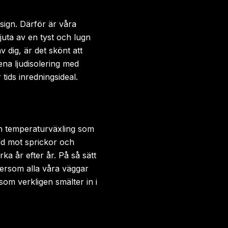
ign. Därför är våra
juta av en tyst och lugn
 dig, är det skönt att
ena ljudisolering med
ids inredningsideal.
och temperaturväxling som
dd mot sprickor och
rka år efter år. På så sätt
ftersom alla våra väggar
om verkligen smälter in i