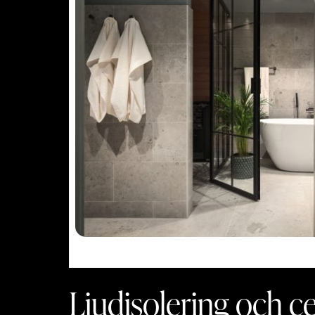
Ge ditt badrum en uppgradering
Glasvägg för badrum, ba
Ljudisolering och cer