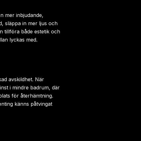
en mer inbjudande,
, släppa in mer ljus och
tillföra både estetik och
llan lyckas med.
ad avskildhet. När
minst i mindre badrum, där
lats för återhämtning.
genting känns påtvingat