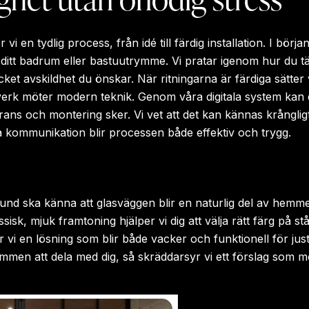
vi en tydlig process, från idé till färdig installation. I börja
ditt badrum eller bastuutrymme. Vi pratar igenom hur du tä
et avskildhet du önskar. När ritningarna är färdiga sätter 
verk möter modern teknik. Genom våra digitala system kan d
erans och montering sker. Vi vet att det kan kännas krånglig
 kommunikation blir processen både effektiv och trygg.
kund ska känna att glasväggen blir en naturlig del av hemme
lassisk, mjuk framtoning hjälper vi dig att välja rätt färg på 
vi en lösning som blir både vacker och funktionell för just 
kommen att dela med dig, så skräddarsyr vi ett förslag som 