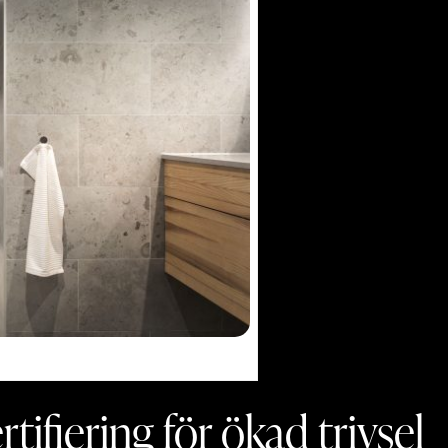
stu och dusch
tifiering för ökad trivsel