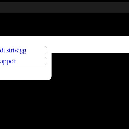
ndustrivägg
rappor