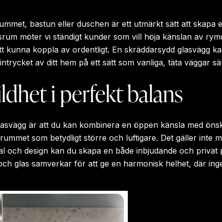
rummet, bastun eller duschen är ett utmärkt sätt att skapa 
rum möter vi ständigt kunder som vill höja känslan av rymd
 kunna koppla av ordentligt. En skräddarsydd glasvägg kan 
intrycket av ditt hem på ett sätt som vanliga, täta väggar sä
dhet i perfekt balans
 glasvägg är att du kan kombinera en öppen känsla med önsk
 rummet som betydligt större och luftigare. Det gäller inte 
al och design kan du skapa en både inbjudande och privat p
er och glas samverkar för att ge en harmonisk helhet, där in