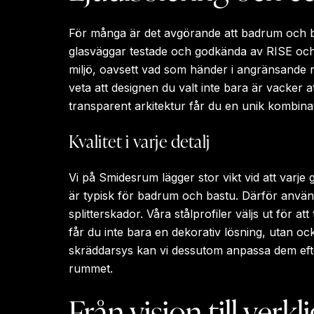
För många är det avgörande att badrum och ba
glasväggar testade och godkända av RISE och kl
miljö, oavsett vad som händer i angränsande ru
veta att designen du valt inte bara är vacker a
transparent arkitektur får du en unik kombina
Kvalitet i varje detalj
Vi på Smidesrum lägger stor vikt vid att varj
är typisk för badrum och bastu. Därför använd
splitterskador. Våra stålprofiler väljs ut för at
får du inte bara en dekorativ lösning, utan ock
skräddarsys kan vi dessutom anpassa dem efter
rummet.
Från vision till verk