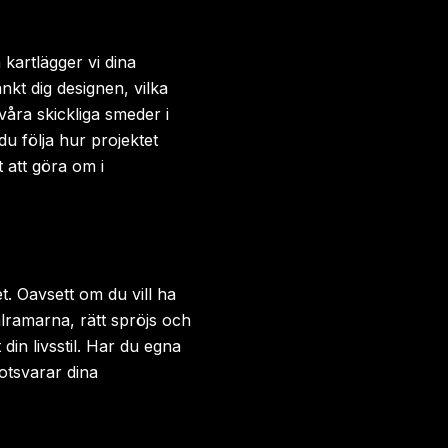
n kartlägger vi dina
nkt dig designen, vilka
våra skickliga smeder i
u följa hur projektet
t att göra om i
t. Oavsett om du vill ha
stålramarna, rätt spröjs och
din livsstil. Har du egna
motsvarar dina