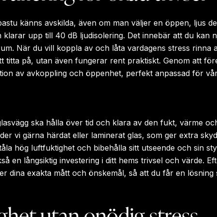
stu känns avskilda, även om man väljer en öppen, ljus des
arar upp till 40 dB ljudisolering. Det innebär att du kan n
m. När du vill koppla av och låta vardagens stress rinna av
tt titta på, utan även fungerar rent praktiskt. Genom att för
tion av avkoppling och öppenhet, perfekt anpassad för vår t
e glasvägg ska hålla över tid och klara av den fukt, värme 
er vi gärna härdat eller laminerat glas, som ger extra sky
t tåla hög luftfuktighet och bibehålla sitt utseende och sin sty
så en långsiktig investering i ditt hems trivsel och värde. E
 dina exakta mått och önskemål, så att du får en lösning s
lighet utan onödig stress