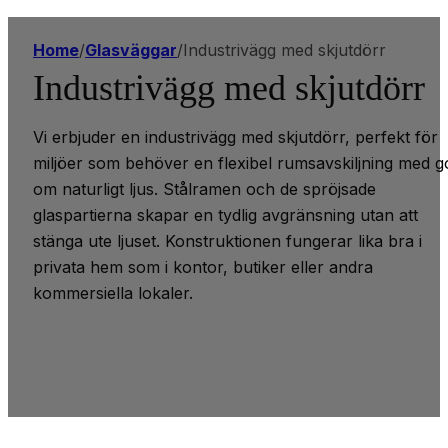
Home
/
Glasväggar
/
Industrivägg med skjutdörr
Industrivägg med skjutdörr
Vi erbjuder en industrivägg med skjutdörr, perfekt för
miljöer som behöver en flexibel rumsavskiljning med g
om naturligt ljus. Stålramen och de spröjsade
glaspartierna skapar en tydlig avgränsning utan att
stänga ute ljuset. Konstruktionen fungerar lika bra i
privata hem som i kontor, butiker eller andra
kommersiella lokaler.