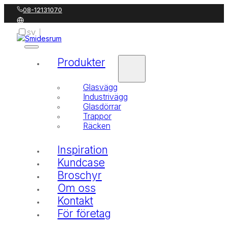
08-12131070
SV
DA
Produkter
Glasvägg
Industrivägg
Glasdörrar
Trappor
Räcken
Inspiration
Kundcase
Broschyr
Om oss
Kontakt
För företag