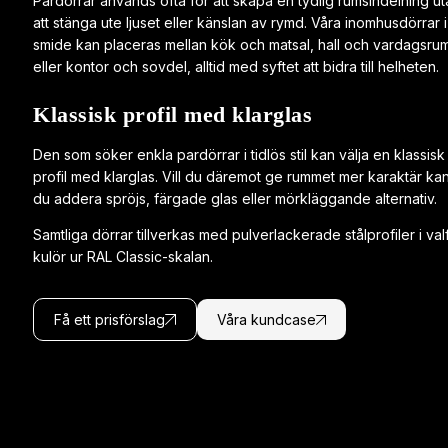
Pardörrar används ofta för att skapa en tydlig rumsindelning ut
att stänga ute ljuset eller känslan av rymd. Våra inomhusdörrar i
smide kan placeras mellan kök och matsal, hall och vardagsru
eller kontor och sovdel, alltid med syftet att bidra till helheten.
Klassisk profil med klarglas
Den som söker enkla pardörrar i tidlös stil kan välja en klassisk
profil med klarglas. Vill du däremot ge rummet mer karaktär ka
du addera spröjs, färgade glas eller mörkläggande alternativ.
Samtliga dörrar tillverkas med pulverlackerade stålprofiler i valf
kulör ur RAL Classic-skalan.
Få ett prisförslag
Våra kundcase