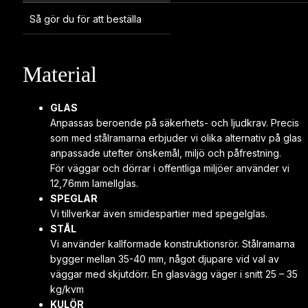
men det gjorde Tobias redan på första mailet.
Så gör du för att beställa
Därför kändes det självklart att det skulle bli Smidesrum.
Offerten kom dagen efter och vi fick ett överkomligt
Material
prisförslag redan från början.
Valde en helhetslösning och Smidesrum var flexibla och
kunde till och med tänka sig mäta de områden vi
GLAS
diskuterade om med den säljaren vi köpte lägenheten av
Anpassas beroende på säkerhets- och ljudkrav. Precis
då vi inte hade fått tillträde en.
som med stålramarna erbjuder vi olika alternativ på glas
Monteringen gick jättesmidigt! Erbjöd mig hjälpa till att bära
anpassade utefter önskemål, miljö och påfrestning.
För väggar och dörrar i offentliga miljöer använder vi
men de ville sköta allt själva så fixade kaffe och bullar islt
12,76mm lamellglas.
till montörerna.
SPEGLAR
Stor eloge till montören som rådfrågade mig innan de
Vi tillverkar även smidespartier med spegelglas.
monterade dörrarna i hallen och i walk in closeten. Tycker
STÅL
det var proffsigt. Jag hade bara sett ytan där dörrarna
Vi använder kallformade konstruktionsrör. Stålramarna
skulle sitta på bild så för mig gav detta ett extra proffsigt
bygger mellan 35-40 mm, något djupare vid val av
intryck.
väggar med skjutdörr. En glasvägg väger i snitt 25 – 35
kg/kvm
Tittar man på detaljer så är Smidesrum mer professionella i
KULÖR