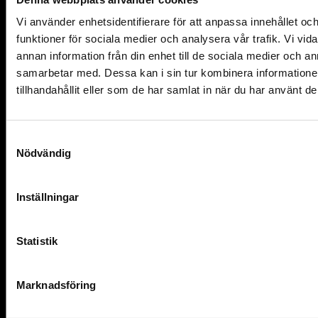
Vi använder enhetsidentifierare för att anpassa innehållet och
funktioner för sociala medier och analysera vår trafik. Vi vid
annan information från din enhet till de sociala medier och 
samarbetar med. Dessa kan i sin tur kombinera information
tillhandahållit eller som de har samlat in när du har använt de
Samtyckesval
Nödvändig
Skjutdörr - Smidesrum
Inställningar
Skjutdörr i smide
Statistik
En skjutdörr i smide skapar en minimalistisk avskildhet utan att t
upp onödig yta, ett smart val i mindre rum eller där du vill beva
väggytor fria. Vi tillverkar varje dörr för hand i vår verkstad,
Marknadsföring
utifrån dina önskemål, mått och behov.