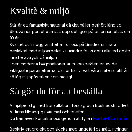
Kvalitè & miljö
Med vänliga hälsningar
Daniel
Stål är ett fantastiskt material då det håller oerhört lång tid.
Skruva ner partiet och sätt upp det igen på en annan plats om
10 år.
Kvalitet och noggrannhet är för oss på Smidesrum nära
besläktat med miljöarbetet. Ju mindre fel vi gör i alla led desto
mindre avtryck på miljön.
I den moderna byggnationer är miljöaspekten en av de
viktigaste parametrarna, därför har vi valt våra material utifrån
så låg miljöpåverkan som möjligt.
Så gör du för att beställa
Vi hjälper dig med konsultation, förslag och kostnadsfri offert.
Vi finns tillgängliga via mail och telefon.
Du kan även kontakta oss genom att fylla i
kontaktformulär
.
Beskriv ert projekt och skicka med ungefärliga mått, ritningar,