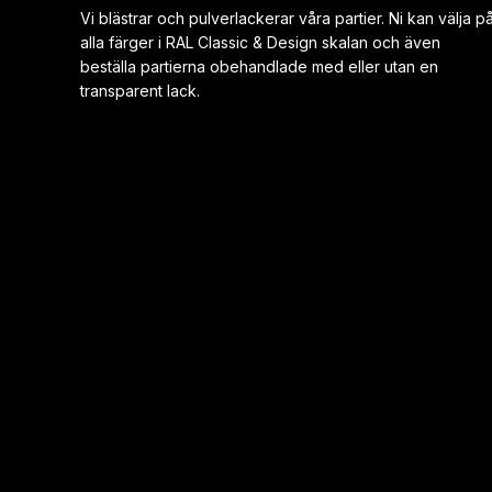
sin tillverkning.
Vi blästrar och pulverlackerar våra partier. Ni kan välja p
Anledning till detta är att det känns som det sätter större
alla färger i RAL Classic & Design skalan och även
beställa partierna obehandlade med eller utan en
fokus på designen en massproduktionen som liknade
transparent lack.
firmor gör.
Det jag syftar på är att dom lägger spröjs på både utsida
och insida av glasen. Såna typer av detaljer tittar iallafall
jag på.
Andra firman jag kontaktade lägger bara spröjsen på
utsidan för att spara tid och material och pengar, men
kostade där emot mer trots lång förhandling.
Därför rekommenderar jag jämföra innan man tar så stort
köpbeslut.
Jag hade till och med tänkt att lägga ned min vision för att
det var inte den prisbild jag hade även om det jag köpte
blev väldigt dyrt så valde vi att stretcha ut lite och dra ned
på annat för att jag och min sambo trodde så start på
denna idé och resultatet blev fantastisk!! Tack Smidesrum
åter igen!