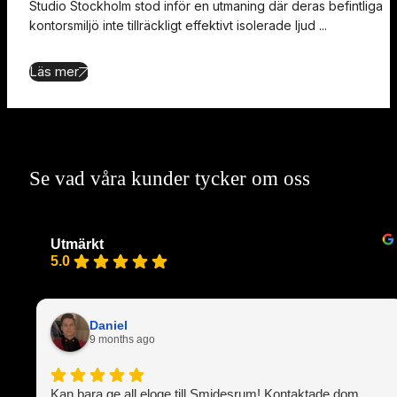
Studio Stockholm stod inför en utmaning där deras befintliga
kontorsmiljö inte tillräckligt effektivt isolerade ljud ...
Läs mer
Se vad våra kunder tycker om oss
Utmärkt
5.0
Daniel
9 months ago
Kan bara ge all eloge till Smidesrum! Kontaktade dom