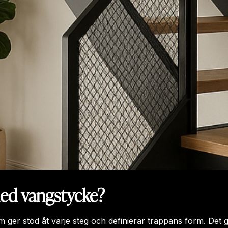
ed vangstycke?
er stöd åt varje steg och definierar trappans form. Det gö