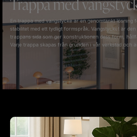
Trappa med vangstyc
En trappa med vangstycke är en genomtänkt lösning fö
stabilitet med ett tydligt formspråk. Vangstycket är de
trappans sida som ger konstruktionen dess form, hållfa
Varje trappa skapas från grunden i vår verkstad och ä