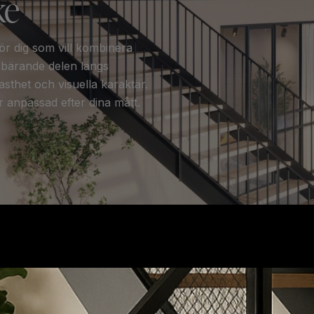
ke
r dig som vill kombinera
n bärande delen längs
sthet och visuella karaktär.
r anpassad efter dina mått.