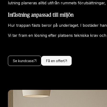
lutning planeras alltid utifrån rummets förutsättningar,
Infästning anpassad till miljön
Hur trappan fästs beror på underlaget. I bostäder hand
Vi tar fram en lösning efter platsens tekniska krav och 
Se kundcase
Få en offert