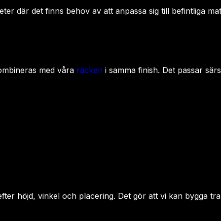
heter där det finns behov av att anpassa sig till befintliga m
 kombineras med våra
räcken
i samma finish. Det passar särsk
r höjd, vinkel och placering. Det gör att vi kan bygga trapp