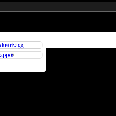
ndustrivägg
rappor