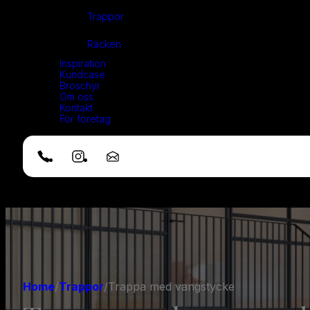
Trappor
Räcken
Inspiration
Kundcase
Broschyr
Om oss
Kontakt
För företag
Home
/
Trappor
/
Trappa med vangstycke