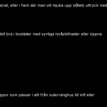
aterial, eller i hem där man vill mjuka upp stålets uttryck me
ilt bra i bostäder med synliga nivåskillnader eller öppna
or som passar i allt från suterränghus till loft eller